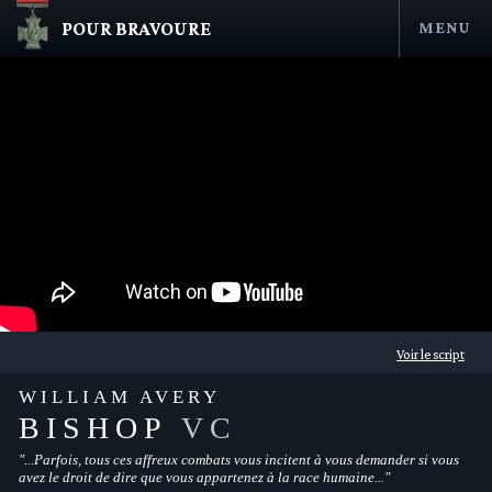
POUR BRAVOURE
MENU
Aller
au
contenu
en submenu
Voir le script
en submenu
WILLIAM AVERY
BISHOP
VC
en submenu
"...Parfois, tous ces affreux combats vous incitent à vous demander si vous
en submenu
avez le droit de dire que vous appartenez à la race humaine..."