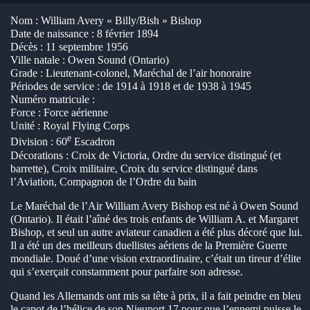
en submenu
Nom : William Avery « Billy/Bish » Bishop
Date de naissance : 8 février 1894
en submenu
Décès : 11 septembre 1956
Ville natale : Owen Sound (Ontario)
en submenu
Grade : Lieutenant-colonel, Maréchal de l’air honoraire
Périodes de service : de 1914 à 1918 et de 1938 à 1945
Numéro matricule :
Force : Force aérienne
Unité : Royal Flying Corps
e
Division : 60
Escadron
Décorations : Croix de Victoria, Ordre du service distingué (et
barrette), Croix militaire, Croix du service distingué dans
l’Aviation, Compagnon de l’Ordre du bain
Le Maréchal de l’Air William Avery Bishop est né à Owen Sound
(Ontario). Il était l’aîné des trois enfants de William A. et Margaret
Bishop, et seul un autre aviateur canadien a été plus décoré que lui.
Il a été un des meilleurs duellistes aériens de la Première Guerre
mondiale. Doué d’une vision extraordinaire, c’était un tireur d’élite
qui s’exerçait constamment pour parfaire son adresse.
Quand les Allemands ont mis sa tête à prix, il a fait peindre en bleu
le capot de l’hélice de son Nieuport 17 pour que l’ennemi puisse le