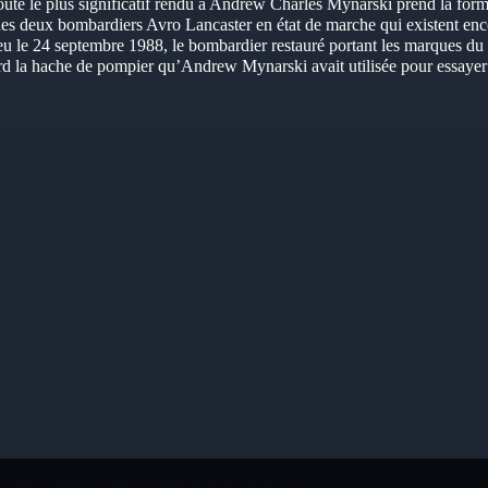
te le plus significatif rendu à Andrew Charles Mynarski prend la form
des deux bombardiers Avro Lancaster en état de marche qui existent en
ieu le 24 septembre 1988, le bombardier restauré portant les marques d
d la hache de pompier qu’Andrew Mynarski avait utilisée pour essayer 