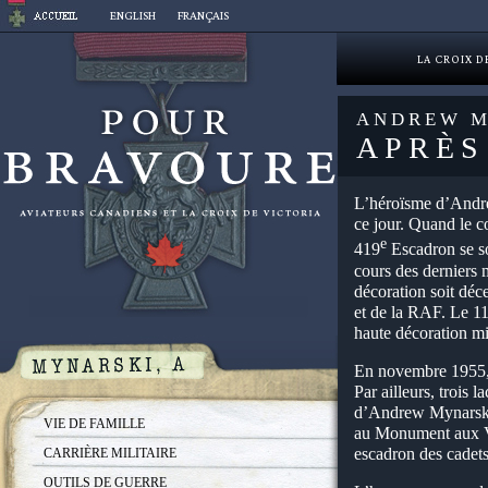
Aller
ENGLISH
FRANÇAIS
au
contenu
LA CROIX D
ANDREW M
APRÈS
L’héroïsme d’Andre
ce jour. Quand le 
e
419
Escadron se so
cours des derniers 
décoration soit dé
et de la RAF. Le 11
haute décoration mi
En novembre 1955, 
Par ailleurs, trois
d’Andrew Mynarski à
VIE DE FAMILLE
au Monument aux Val
escadron des cadets
CARRIÈRE MILITAIRE
OUTILS DE GUERRE