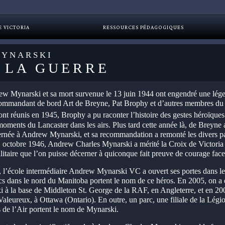
E VICTORIA
RESSOURCES PÉDAGOGIQUES
YNARSKI
 LA GUERRE
w Mynarski et sa mort survenue le 13 juin 1944 ont engendré une légen
commandant de bord Art de Breyne, Pat Brophy et d’autres membres du
nt réunis en 1945, Brophy a pu raconter l’histoire des gestes héroïq
moments du Lancaster dans les airs. Plus tard cette année là, de Brey
cernée à Andrew Mynarski, et sa recommandation a remonté les divers p
 octobre 1946, Andrew Charles Mynarski a mérité la Croix de Victoria à 
litaire que l’on puisse décerner à quiconque fait preuve de courage face
l’école intermédiaire Andrew Mynarski VC a ouvert ses portes dans le
 lacs dans le nord du Manitoba portent le nom de ce héros. En 2005, on a
 la base de Middleton St. George de la RAF, en Angleterre, et en 2006
eureux, à Ottawa (Ontario). En outre, un parc, une filiale de la Légi
 de l’Air portent le nom de Mynarski.