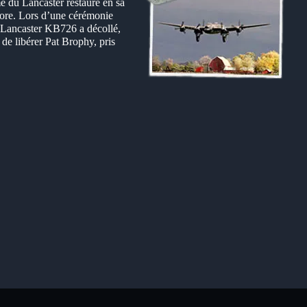
e du Lancaster restauré en sa
core. Lors d’une cérémonie
u Lancaster KB726 a décollé,
de libérer Pat Brophy, pris