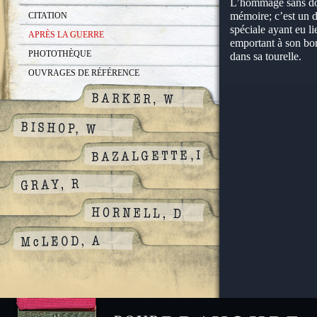
L’hommage sans dou
mémoire; c’est un 
CITATION
spéciale ayant eu l
APRÈS LA GUERRE
emportant à son bor
PHOTOTHÈQUE
dans sa tourelle.
OUVRAGES DE RÉFÉRENCE