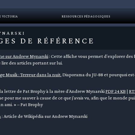
E VICTORIA
RESSOURCES PÉDAGOGIQUES
YNARSKI
GES DE RÉFÉRENCE
che sur Andrew Mynarski
: Cette affiche vous permet d’explorer des 
 lire des articles portant sur lui.
ge Musik : Terreur dans la nuit.
Diaporama du JU-88 et pourquoi est-i
la lettre de Pat Brophy à la mère d’Andrew Mynarski
PDF 24 KB
|
RT
e pour me sauver à cause de ce que j’avais vu, afin que le monde p
un ami. » – Pat Brophy
a
: Article de Wikipédia sur Andrew Mynarski