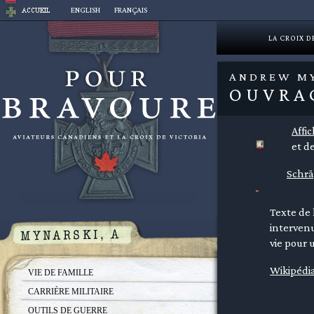
Aller
ENGLISH
FRANÇAIS
au
contenu
LA CROIX D
ANDREW M
OUVRA
Affi
et de
Schrä
Texte de 
intervenu
vie pour 
Wikipédi
VIE DE FAMILLE
CARRIÈRE MILITAIRE
OUTILS DE GUERRE