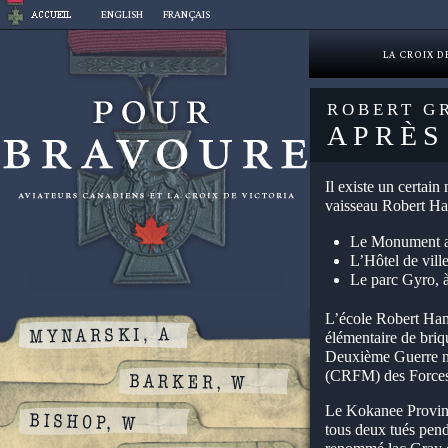
Aller
ENGLISH
FRANÇAIS
au
contenu
LA CROIX D
ROBERT G
APRÈS
Il existe un certai
vaisseau Robert Ha
Le Monument au
L’Hôtel de vill
Le parc Gyro, 
L’école Robert Ha
élémentaire de bri
Deuxième Guerre mon
(CRFM) des Forces 
Le Kokanee Provinc
tous deux tués pen