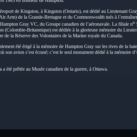
en 1983 en honneur de Hampton.
roport de Kingston, à Kingston (Ontario), est dédié au Lieutenant Gr
 Air Arm) de la Grande-Bretagne et du Commonwealth tués à l’entraîneme
o
n Hampton Gray VC, du Groupe canadien de l’aéronavale. La filiale n
5
on (Colombie-Britannique) est dédiée à la glorieuse mémoire du Lieut
 de la Réserve des Volontaires de la Marine royale du Canada.
ement été érigé à la mémoire de Hampton Gray sur les rives de la ba
 où son avion s’est écrasé; c’est le seul monument dédié à la mémoire d’
a a été prêtée au Musée canadien de la guerre, à Ottawa.