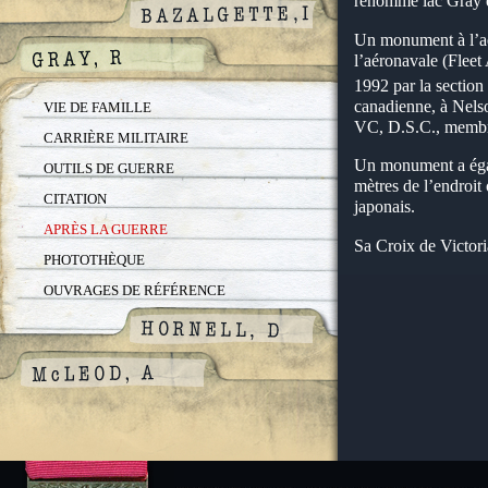
renommé lac Gray 
Un monument à l’aé
l’aéronavale (Fleet
1992 par la sectio
canadienne, à Nels
VIE DE FAMILLE
VC, D.S.C., membre
CARRIÈRE MILITAIRE
Un monument a égal
OUTILS DE GUERRE
mètres de l’endroit
CITATION
japonais.
APRÈS LA GUERRE
Sa Croix de Victori
PHOTOTHÈQUE
OUVRAGES DE RÉFÉRENCE