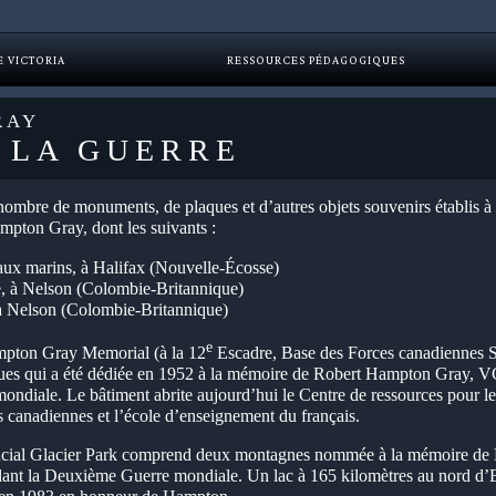
E VICTORIA
RESSOURCES PÉDAGOGIQUES
RAY
 LA GUERRE
n nombre de monuments, de plaques et d’autres objets souvenirs établis 
mpton Gray, dont les suivants :
x marins, à Halifax (Nouvelle-Écosse)
e, à Nelson (Colombie-Britannique)
à Nelson (Colombie-Britannique)
e
mpton Gray Memorial (à la 12
Escadre, Base des Forces canadiennes S
ques qui a été dédiée en 1952 à la mémoire de Robert Hampton Gray, 
diale. Le bâtiment abrite aujourd’hui le Centre de ressources pour les 
canadiennes et l’école d’enseignement du français.
ial Glacier Park comprend deux montagnes nommée à la mémoire de H
dant la Deuxième Guerre mondiale. Un lac à 165 kilomètres au nord d’