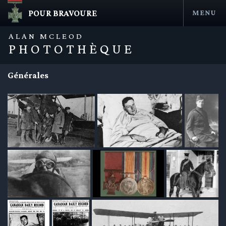
POUR BRAVOURE
MENU
Aller
au
ALAN MCLEOD
contenu
PHOTOTHÈQUE
Générales
en submenu
en submenu
en submenu
en submenu