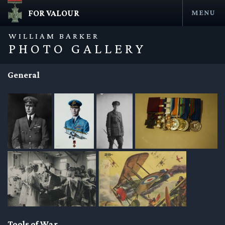
FOR VALOUR
MENU
Skip
to
WILLIAM BARKER
content
PHOTO GALLERY
General
en submenu
en submenu
en submenu
en submenu
Tools of War